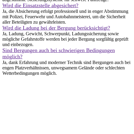
Wird die Einsatzstelle abgesichert?
Ja, die Absicherung erfolgt professionell und in enger Abstimmung
mit Polizei, Feuerwehr und Autobahnmeisterei, um die Sicherheit
aller Beteiligten zu gewährleisten.
Wird die Ladung bei der Bergung berücksichtigt?
Ja, Ladung, Gewicht, Schwerpunkt, Ladungssicherung sowie
mögliche Gefahrstoffe werden bei jeder Bergung sorgfältig geprüft
und einbezogen.
Sind Bergungen auch bei schwierigen Bedingungen
möglich?
Ja, dank Erfahrung und moderner Technik sind Bergungen auch bei
engen Platzverhältnissen, unwegsamem Gelände oder schlechten
Wetterbedingungen möglich.
LKW-Abschleppdienst auf Autobahnen &
Hauptverkehrsachsen
Im Raum Gladbeck und Umgebung ist ein LKW-Abschleppdienst
besonders auf stark frequentierten Strecken wie der A2, A31, A52
sowie auf Bundes- und Landstraßen erforderlich. Bereits kurze
Standzeiten stellen hier ein erhebliches Sicherheitsrisiko dar und
beeinträchtigen den Verkehrsfluss massiv.