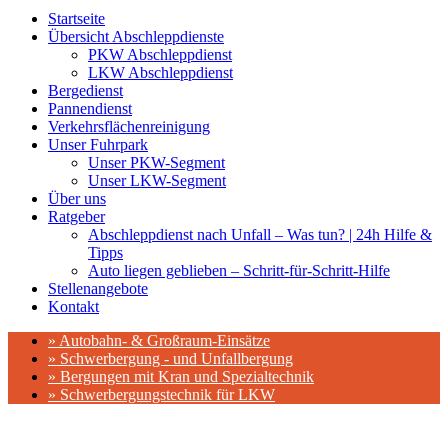
Startseite
Übersicht Abschleppdienste
PKW Abschleppdienst
LKW Abschleppdienst
Bergedienst
Pannendienst
Verkehrsflächenreinigung
Unser Fuhrpark
Unser PKW-Segment
Unser LKW-Segment
Über uns
Ratgeber
Abschleppdienst nach Unfall – Was tun? | 24h Hilfe &
Tipps
Auto liegen geblieben – Schritt-für-Schritt-Hilfe
Stellenangebote
Kontakt
» Autobahn- & Großraum-Einsätze
» Schwerbergung - und Unfallbergung
» Bergungen mit Kran und Spezialtechnik
» Schwerbergungstechnik für LKW
Für Sie vor Ort