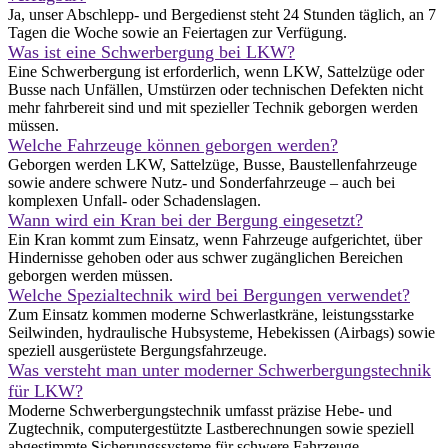
Ja, unser Abschlepp- und Bergedienst steht 24 Stunden täglich, an 7
Tagen die Woche sowie an Feiertagen zur Verfügung.
Was ist eine Schwerbergung bei LKW?
Eine Schwerbergung ist erforderlich, wenn LKW, Sattelzüge oder
Busse nach Unfällen, Umstürzen oder technischen Defekten nicht
mehr fahrbereit sind und mit spezieller Technik geborgen werden
müssen.
Welche Fahrzeuge können geborgen werden?
Geborgen werden LKW, Sattelzüge, Busse, Baustellenfahrzeuge
sowie andere schwere Nutz- und Sonderfahrzeuge – auch bei
komplexen Unfall- oder Schadenslagen.
Wann wird ein Kran bei der Bergung eingesetzt?
Ein Kran kommt zum Einsatz, wenn Fahrzeuge aufgerichtet, über
Hindernisse gehoben oder aus schwer zugänglichen Bereichen
geborgen werden müssen.
Welche Spezialtechnik wird bei Bergungen verwendet?
Zum Einsatz kommen moderne Schwerlastkräne, leistungsstarke
Seilwinden, hydraulische Hubsysteme, Hebekissen (Airbags) sowie
speziell ausgerüstete Bergungsfahrzeuge.
Was versteht man unter moderner Schwerbergungstechnik
für LKW?
Moderne Schwerbergungstechnik umfasst präzise Hebe- und
Zugtechnik, computergestützte Lastberechnungen sowie speziell
abgestimmte Sicherungssysteme für schwere Fahrzeuge.