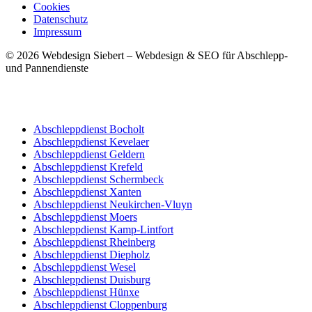
Cookies
Datenschutz
Impressum
© 2026 Webdesign Siebert – Webdesign & SEO für Abschlepp-
und Pannendienste
Abschleppdienst Bocholt
Abschleppdienst Kevelaer
Abschleppdienst Geldern
Abschleppdienst Krefeld
Abschleppdienst Schermbeck
Abschleppdienst Xanten
Abschleppdienst Neukirchen-Vluyn
Abschleppdienst Moers
Abschleppdienst Kamp-Lintfort
Abschleppdienst Rheinberg
Abschleppdienst Diepholz
Abschleppdienst Wesel
Abschleppdienst Duisburg
Abschleppdienst Hünxe
Abschleppdienst Cloppenburg