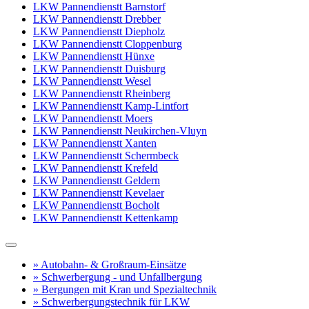
LKW Pannendienstt Barnstorf
LKW Pannendienstt Drebber
LKW Pannendienstt Diepholz
LKW Pannendienstt Cloppenburg
LKW Pannendienstt Hünxe
LKW Pannendienstt Duisburg
LKW Pannendienstt Wesel
LKW Pannendienstt Rheinberg
LKW Pannendienstt Kamp-Lintfort
LKW Pannendienstt Moers
LKW Pannendienstt Neukirchen-Vluyn
LKW Pannendienstt Xanten
LKW Pannendienstt Schermbeck
LKW Pannendienstt Krefeld
LKW Pannendienstt Geldern
LKW Pannendienstt Kevelaer
LKW Pannendienstt Bocholt
LKW Pannendienstt Kettenkamp
» Autobahn- & Großraum-Einsätze
» Schwerbergung - und Unfallbergung
» Bergungen mit Kran und Spezialtechnik
» Schwerbergungstechnik für LKW