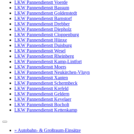
LKW Pannendienstt Voerde
LKW Pannendienstt Bassum
LKW Pannendienstt Goldenstedt
LKW Pannendienstt Barnstorf
LKW Pannendienstt Drebber
LKW Pannendienstt Diepholz
LKW Pannendienstt Cloppenburg
LKW Pannendienstt Hünxe
LKW Pannendienstt Duisburg
LKW Pannendienstt Wesel
LKW Pannendienstt Rheinberg
LKW Pannendienstt Kamp-Lintfort
LKW Pannendienstt Moers
LKW Pannendienstt Neukirchen-Vluyn
LKW Pannendienstt Xanten
LKW Pannendienstt Schermbeck
LKW Pannendienstt Krefeld
LKW Pannendienstt Geldern
LKW Pannendienstt Kevelaer
LKW Pannendienstt Bocholt
LKW Pannendienstt Kettenkamp
» Autobahn- & Großraum-Einsätze