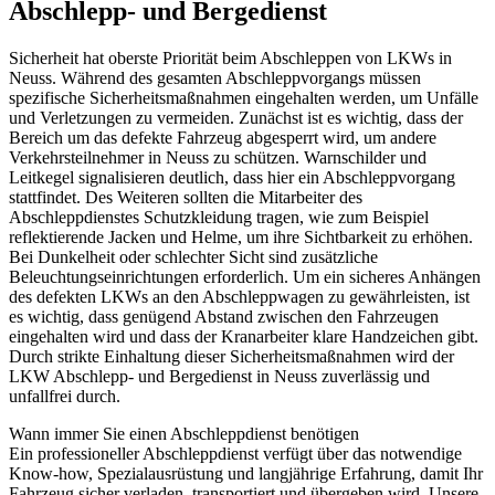
Abschlepp- und Bergedienst
Sicherheit hat oberste Priorität beim Abschleppen von LKWs in
Neuss. Während des gesamten Abschleppvorgangs müssen
spezifische Sicherheitsmaßnahmen eingehalten werden, um Unfälle
und Verletzungen zu vermeiden. Zunächst ist es wichtig, dass der
Bereich um das defekte Fahrzeug abgesperrt wird, um andere
Verkehrsteilnehmer in Neuss zu schützen. Warnschilder und
Leitkegel signalisieren deutlich, dass hier ein Abschleppvorgang
stattfindet. Des Weiteren sollten die Mitarbeiter des
Abschleppdienstes Schutzkleidung tragen, wie zum Beispiel
reflektierende Jacken und Helme, um ihre Sichtbarkeit zu erhöhen.
Bei Dunkelheit oder schlechter Sicht sind zusätzliche
Beleuchtungseinrichtungen erforderlich. Um ein sicheres Anhängen
des defekten LKWs an den Abschleppwagen zu gewährleisten, ist
es wichtig, dass genügend Abstand zwischen den Fahrzeugen
eingehalten wird und dass der Kranarbeiter klare Handzeichen gibt.
Durch strikte Einhaltung dieser Sicherheitsmaßnahmen wird der
LKW Abschlepp- und Bergedienst in Neuss zuverlässig und
unfallfrei durch.
Wann immer Sie einen Abschleppdienst benötigen
Ein professioneller Abschleppdienst verfügt über das notwendige
Know-how, Spezialausrüstung und langjährige Erfahrung, damit Ihr
Fahrzeug sicher verladen, transportiert und übergeben wird. Unsere