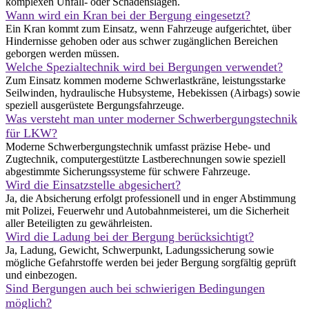
komplexen Unfall- oder Schadenslagen.
Wann wird ein Kran bei der Bergung eingesetzt?
Ein Kran kommt zum Einsatz, wenn Fahrzeuge aufgerichtet, über
Hindernisse gehoben oder aus schwer zugänglichen Bereichen
geborgen werden müssen.
Welche Spezialtechnik wird bei Bergungen verwendet?
Zum Einsatz kommen moderne Schwerlastkräne, leistungsstarke
Seilwinden, hydraulische Hubsysteme, Hebekissen (Airbags) sowie
speziell ausgerüstete Bergungsfahrzeuge.
Was versteht man unter moderner Schwerbergungstechnik
für LKW?
Moderne Schwerbergungstechnik umfasst präzise Hebe- und
Zugtechnik, computergestützte Lastberechnungen sowie speziell
abgestimmte Sicherungssysteme für schwere Fahrzeuge.
Wird die Einsatzstelle abgesichert?
Ja, die Absicherung erfolgt professionell und in enger Abstimmung
mit Polizei, Feuerwehr und Autobahnmeisterei, um die Sicherheit
aller Beteiligten zu gewährleisten.
Wird die Ladung bei der Bergung berücksichtigt?
Ja, Ladung, Gewicht, Schwerpunkt, Ladungssicherung sowie
mögliche Gefahrstoffe werden bei jeder Bergung sorgfältig geprüft
und einbezogen.
Sind Bergungen auch bei schwierigen Bedingungen
möglich?