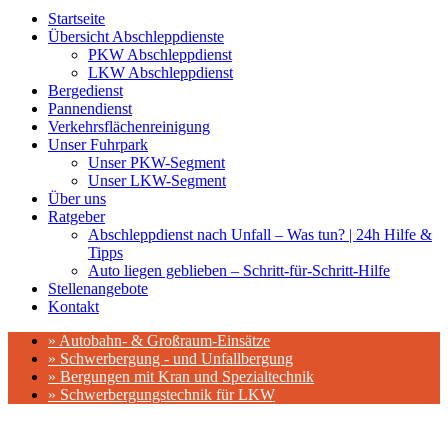
Startseite
Übersicht Abschleppdienste
PKW Abschleppdienst
LKW Abschleppdienst
Bergedienst
Pannendienst
Verkehrsflächenreinigung
Unser Fuhrpark
Unser PKW-Segment
Unser LKW-Segment
Über uns
Ratgeber
Abschleppdienst nach Unfall – Was tun? | 24h Hilfe &
Tipps
Auto liegen geblieben – Schritt-für-Schritt-Hilfe
Stellenangebote
Kontakt
» Autobahn- & Großraum-Einsätze
» Schwerbergung - und Unfallbergung
» Bergungen mit Kran und Spezialtechnik
» Schwerbergungstechnik für LKW
Für Sie vor Ort