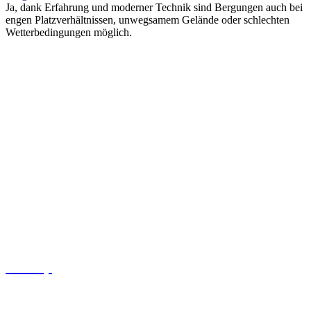
Ja, dank Erfahrung und moderner Technik sind Bergungen auch bei
engen Platzverhältnissen, unwegsamem Gelände oder schlechten
Wetterbedingungen möglich.
LKW-Abschleppdienst auf Autobahnen &
Hauptverkehrsachsen
Im Raum Gladbeck und Umgebung ist ein LKW-Abschleppdienst
besonders auf stark frequentierten Strecken wie der A2, A31, A52
sowie auf Bundes- und Landstraßen erforderlich. Bereits kurze
Standzeiten stellen hier ein erhebliches Sicherheitsrisiko dar und
beeinträchtigen den Verkehrsfluss massiv.
Ob technischer Defekt, Unfall oder blockiertes Fahrzeug – der
Abschlepp- oder Bergeinsatz muss koordiniert, zügig und mit
spezialisiertem Schwerlast-Abschleppgerät durchgeführt werden.
Nur so lassen sich Folgeschäden am Fahrzeug vermeiden und
Verkehrsbehinderungen schnell reduzieren.
Bottrop