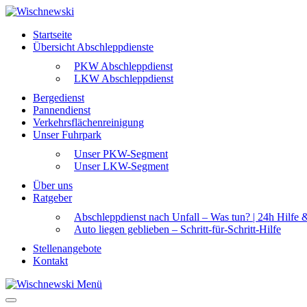
Startseite
Übersicht Abschleppdienste
PKW Abschleppdienst
LKW Abschleppdienst
Bergedienst
Pannendienst
Verkehrsflächenreinigung
Unser Fuhrpark
Unser PKW-Segment
Unser LKW-Segment
Über uns
Ratgeber
Abschleppdienst nach Unfall – Was tun? | 24h Hilfe 
Auto liegen geblieben – Schritt-für-Schritt-Hilfe
Stellenangebote
Kontakt
Menü