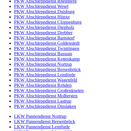
PKW Abschleppdienst Rheinberg
PKW Abschleppdienst Wesel
PKW Abschleppdienst Duisburg
PKW Abschleppdienst Hünxe
PKW Abschleppdienst Cloppenburg
PKW Abschleppdienst Diepholz
PKW Abschleppdienst Drebber
PKW Abschleppdienst Barnstorf
PKW Abschleppdienst Goldenstedt
PKW Abschleppdienst Twistringen
PKW Abschleppdienst Bassum
PKW Abschleppdienst Kettenkamp
PKW Abschleppdienst Nortrup
PKW Abschleppdienst Bersenbrück
PKW Abschleppdienst Lemförde
PKW Abschleppdienst Wagenfeld
PKW Abschleppdienst Rehden
PKW Abschleppdienst Großenkneten
PKW Abschleppdienst Molbergen
PKW Abschleppdienst Lastrup
PKW Abschleppdienst Dinslaken
LKW Pannendienst Nortrup
LKW Pannendienst Bersenbrück
LKW Pannendienst Lemförde