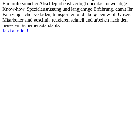
Ein professioneller Abschleppdienst verfügt über das notwendige
Know-how, Spezialausrüstung und langjährige Erfahrung, damit Ihr
Fahrzeug sicher verladen, transportiert und übergeben wird. Unsere
Mitarbeiter sind geschult, reagieren schnell und arbeiten nach den
neuesten Sicherheitsstandards.
Jetzt anrufen!
LKW-Abschleppdienst auf Autobahnen &
Hauptverkehrsachsen
Im Raum Gladbeck und Umgebung ist ein LKW-Abschleppdienst
besonders auf stark frequentierten Strecken wie der A2, A31, A52
sowie auf Bundes- und Landstraßen erforderlich. Bereits kurze
Standzeiten stellen hier ein erhebliches Sicherheitsrisiko dar und
beeinträchtigen den Verkehrsfluss massiv.
Ob technischer Defekt, Unfall oder blockiertes Fahrzeug – der
Abschlepp- oder Bergeinsatz muss koordiniert, zügig und mit
spezialisiertem Schwerlast-Abschleppgerät durchgeführt werden.
Nur so lassen sich Folgeschäden am Fahrzeug vermeiden und
Verkehrsbehinderungen schnell reduzieren.
Bottrop