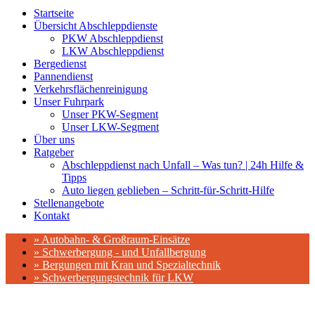
Startseite
Übersicht Abschleppdienste
PKW Abschleppdienst
LKW Abschleppdienst
Bergedienst
Pannendienst
Verkehrsflächenreinigung
Unser Fuhrpark
Unser PKW-Segment
Unser LKW-Segment
Über uns
Ratgeber
Abschleppdienst nach Unfall – Was tun? | 24h Hilfe &
Tipps
Auto liegen geblieben – Schritt-für-Schritt-Hilfe
Stellenangebote
Kontakt
» Autobahn- & Großraum-Einsätze
» Schwerbergung - und Unfallbergung
» Bergungen mit Kran und Spezialtechnik
» Schwerbergungstechnik für LKW
Für Sie vor Ort